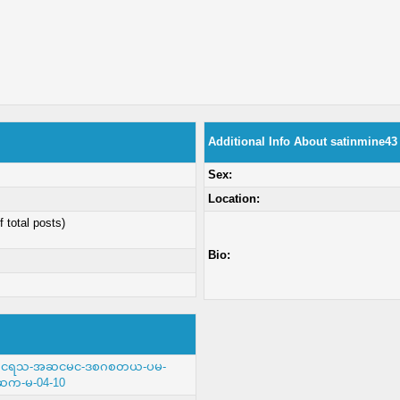
Additional Info About satinmine43
Sex:
Location:
f total posts)
Bio:
/ဗမ-တငရသ-အဆငမင-ဒစဂစတယ-ပမ-
က-မ-04-10