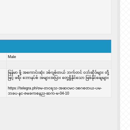
Male
မြန်မာ ဖို့ အကောင်းဆုံး ဒစ်ဂျစ်တယ် ဘက်တင် ဝဘ်ဆိုဒ်များ တို့
ဖြင့် ဖရီး ဘောနပ်စ် အများအပြား တွေ့ရှိနိုင်သော ဖြစ်နိုင်ချေများ
https://telegra.ph/ဗမ-တငရသ-အဆငမင-ဒစဂစတယ-ပမ-
ဘခပ-နင-ဇမခကစနည-ဆက-မ-04-10