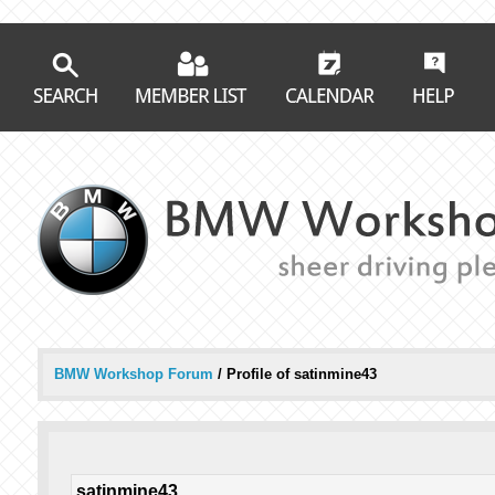
BMW Workshop Forum
/
Profile of satinmine43
satinmine43