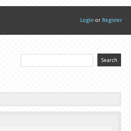
Login
or
Register