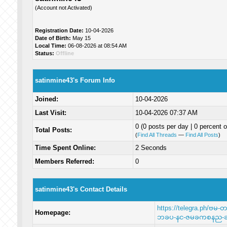
(Account not Activated)
Registration Date:
10-04-2026
Date of Birth:
May 15
Local Time:
06-08-2026 at 08:54 AM
Status:
Offline
satinmine43's Forum Info
Joined:
10-04-2026
Last Visit:
10-04-2026 07:37 AM
0 (0 posts per day | 0 percent o
Total Posts:
(
Find All Threads
—
Find All Posts
)
Time Spent Online:
2 Seconds
Members Referred:
0
satinmine43's Contact Details
https://telegra.ph
Homepage:
ဘခပ-နင-ဇမခကစနည-ဆ